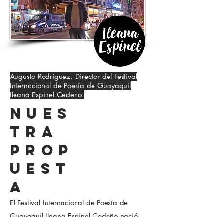
Augusto Rodríguez, Director del Festival
Internacional de Poesía de Guayaquil
Ileana Espinel Cedeño.
NUES
TRA
PROP
UEST
A
El Festival Internacional de Poesía de
Guayaquil Ileana Espinel Cedeño nació