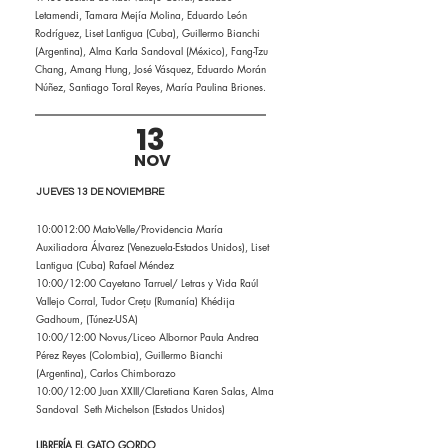
Letamendi, Tamara Mejía Molina, Eduardo León
Rodríguez, Liset Lantigua (Cuba), Guillermo Bianchi
(Argentina), Alma Karla Sandoval (México), Fang-Tzu
Chang, Amang Hung, José Vásquez, Eduardo Morán
Núñez, Santiago Toral Reyes, María Paulina Briones.
13
NOV
JUEVES 13 DE NOVIEMBRE
10:0012:00 MatoVelle/Providencia María
Auxiliadora Álvarez (Venezuela-Estados Unidos), Liset
Lantigua (Cuba) Rafael Méndez
10:00/12:00 Cayetano Tarruel/ Letras y Vida Raúl
Vallejo Corral, Tudor Crețu (Rumanía) Khédija
Gadhoum, (Túnez-USA)
10:00/12:00 Novus/Liceo Albornor Paula Andrea
Pérez Reyes (Colombia), Guillermo Bianchi
(Argentina), Carlos Chimborazo
10:00/12:00 Juan XXIII/Claretiana Karen Salas, Alma
Sandoval Seth Michelson (Estados Unidos)
LIBRERÍA EL GATO GORDO