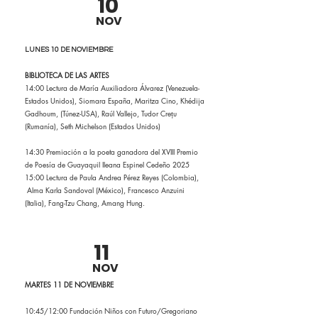
10
NOV
LUNES 10 DE NOVIEMBRE
BIBLIOTECA DE LAS ARTES
14:00 Lectura de María Auxiliadora Álvarez (Venezuela-
Estados Unidos), Siomara España, Maritza Cino, Khédija
Gadhoum, (Túnez-USA), Raúl Vallejo, Tudor Crețu
(Rumanía), Seth Michelson (Estados Unidos)
14:30 Premiación a la poeta ganadora del XVIII Premio
de Poesía de Guayaquil Ileana Espinel Cedeño 2025
15:00 Lectura de Paula Andrea Pérez Reyes (Colombia),
Alma Karla Sandoval (México), Francesco Anzuini
(Italia), Fang-Tzu Chang, Amang Hung.
11
NOV
MARTES 11 DE NOVIEMBRE
10:45/12:00 Fundación Niños con Futuro/Gregoriano