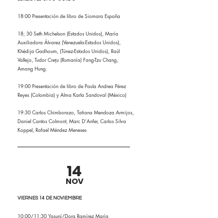
18:00 Presentación de libro de Siomara España
18; 30 Seth Michelson (Estados Unidos), María
Auxiliadora Álvarez (Venezuela-Estados Unidos),
Khédija Gadhoum, (Túnez-Estados Unidos), Raúl
Vallejo, Tudor Crețu (Rumanía) Fang-Tzu Chang,
Amang Hung.
19:00 Presentación de libro de Paula Andrea Pérez
Reyes (Colombia) y Alma Karla Sandoval (México)
19:30 Carlos Chimborazo, Tatiana Mendoza Armijos,
Daniel Cantos Colmont, Marc D’Anfer, Carlos Silva
Koppel, Rafael Méndez Meneses
14
NOV
VIERNES 14 DE NOVIEMBRE
10:00/11:30 Yasuní/Dora Ramírez María