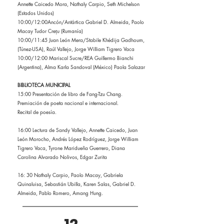
Annette Caicedo Mora, Nathaly Carpio, Seth Michelson
(Estados Unidos)
10:00/12:00Ancón/Antártica Gabriel D. Almeida, Paolo
Macay Tudor Crețu (Rumanía)
10:00/11:45 Juan León Mera/Stabile Khédija Gadhoum,
(Túnez-USA), Raúl Vallejo, Jorge William Tigrero Vaca
10:00/12:00 Mariscal Sucre/REA Guillermo Bianchi
(Argentina), Alma Karla Sandoval (México) Paola Salazar
BIBLIOTECA MUNICIPAL
15:00 Presentación de libro de Fang-Tzu Chang.
Premiación de poeta nacional e internacional.
Recital de poesía.
16:00 Lectura de Sandy Vallejo, Annette Caicedo, Juan
León Morocho, Andrés López Rodríguez, Jorge William
Tigrero Vaca, Tyrone Maridueña Guerrero, Diana
Carolina Alvarado Nolivos, Edgar Zurita
16: 30 Nathaly Carpio, Paolo Macay, Gabriela
Quinaluisa, Sebastián Ubilla, Karen Salas, Gabriel D.
Almeida, Pablo Romero, Amang Hung.