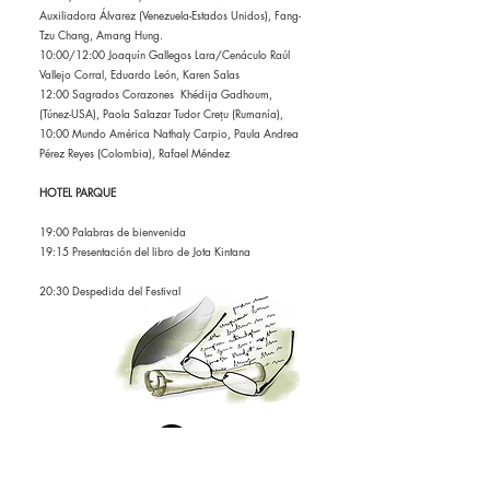
Auxiliadora Álvarez (Venezuela-Estados Unidos), Fang-
Tzu Chang, Amang Hung.
10:00/12:00 Joaquín Gallegos Lara/Cenáculo Raúl
Vallejo Corral, Eduardo León, Karen Salas
12:00 Sagrados Corazones Khédija Gadhoum,
(Túnez-USA), Paola Salazar Tudor Crețu (Rumanía),
10:00 Mundo América Nathaly Carpio, Paula Andrea
Pérez Reyes (Colombia), Rafael Méndez
HOTEL PARQUE
19:00 Palabras de bienvenida
19:15 Presentación del libro de Jota Kintana
20:30 Despedida del Festival