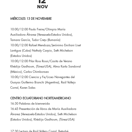
12
NOV
MIÉRCOLES 13 DE NOVIEMBRE
10:00/12:00 Paulo Freire/Olimpia María
Auxiliadora Álvarez (Venezuela-Estados Unidos),
Tamara García, Tudor Crețu (Rumanía)
10:00/12:00 Rafael Mendoza/Jerónimo Emiliani Liset
Lantigua (Cuba) Nathaly Carpio, Seth Michelson
(Estados Unidos)
10:00/12:00 Pilar Ross Rossi/Casita de Verano
Khédija Gadhoum, (Túnez-USA), Alma Karla Sandoval
(México), Carlos Chimborazo
10:00/12:00 Ciencia y Fe/Liceo Navegantes del
Guayas Guillermo Bianchi (Argentina), Raúl Vallejo
Corral, Karen Salas
CENTRO ECUATORIANO NORTEAMERICANO
16:30 Palabras de bienvenida
16:45 Presentación de libros de María Auxiliadora
Álvarez (Venezuela-Estados Unidos), Seth Michelson
(Estados Unidos), Khédija Gadhoum, (Túnez-USA)
17:30 Lectura de Raúl Vallejo Corral, Betsabé